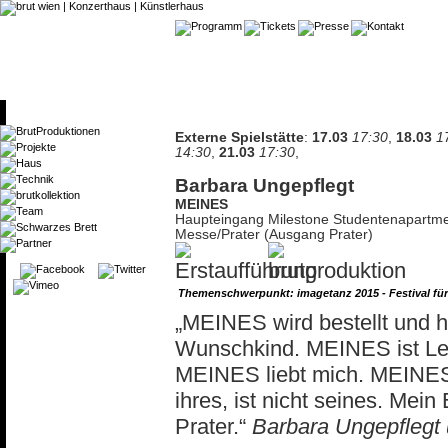
Externe Spielstätte
:
17.03
17:30
,
18.03
1
14:30
,
21.03
17:30
,
Barbara Ungepflegt
MEINES
Haupteingang Milestone Studentenapartmen
Messe/Prater (Ausgang Prater)
Themenschwerpunkt: imagetanz 2015 - Festival fü
„MEINES wird bestellt und h
Wunschkind. MEINES ist Lei
MEINES liebt mich. MEINES is
ihres, ist nicht seines. Mei
Prater.“
Barbara Ungepflegt 