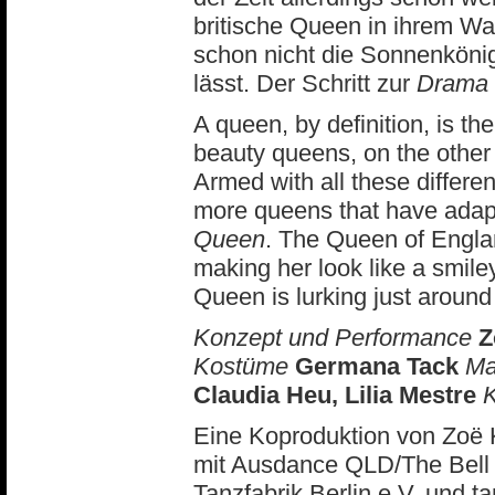
britische Queen in ihrem Wag
schon nicht die Sonnenkönig
lässt. Der Schritt zur
Drama
A queen, by definition, is 
beauty queens, on the other h
Armed with all these differe
more queens that have adapt
Queen
. The Queen of Englan
making her look like a smil
Queen is lurking just around
Konzept und Performance
Z
Kostüme
Germana Tack
Ma
Claudia Heu, Lilia Mestre
K
Eine Koproduktion von Zoë 
mit Ausdance QLD/The Bell 
Tanzfabrik Berlin e.V. und 