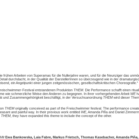
e frühen Arbeiten von Superamas für die Nullerjahre waren, und für die Neunziger das unm
e Detail durchdacht, in der Qualität der DarstellerInnen so überzeugend wie in der dramaturg
eisend, ein Angelpunkt einer jungen zeitgenössischen, gesellschaftskritischen Choreografie.“
 Freischwimmer-Festival entstandenen Produktion
THEM
. Die Performance schafft einen ritua
me wie schmerzliche Weise den Anderen zu begegnen. In ihrer vorhergehenden Arbeit
WE
h
ität und Zusammengehörigkeit beschäftigt, in der Versuchsanordnung
THEM
wird dieser Th
tion
THEM
originally conceived as part of the Freischwimmer festival. The performance creates 
easant and painful way. In their previous work entitled
WE
, Amanda Piña and Daniel Zimmerm
t
THEM
, they have expanded this theme to include the concept of the other.
Mit
Ewa Bankowska, Laia Fabre, Markus Frietsch, Thomas Kasebacher, Amanda Piña, 