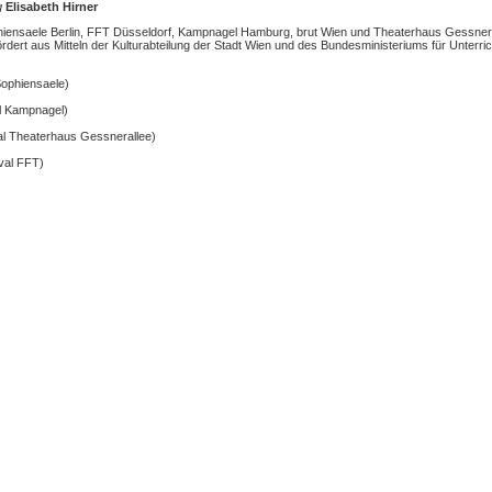
g
Elisabeth Hirner
hiensaele Berlin, FFT Düsseldorf, Kampnagel Hamburg, brut Wien und Theaterhaus Gessnera
ert aus Mitteln der Kulturabteilung der Stadt Wien und des Bundesministeriums für Unterric
Sophiensaele)
al Kampnagel)
al Theaterhaus Gessnerallee)
val FFT)