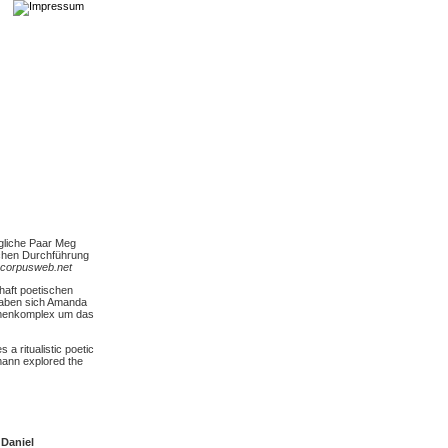
ögliche Paar Meg
ischen Durchführung
corpusweb.net
lhaft poetischen
aben sich Amanda
emenkomplex um das
a ritualistic poetic
ann explored the
Daniel