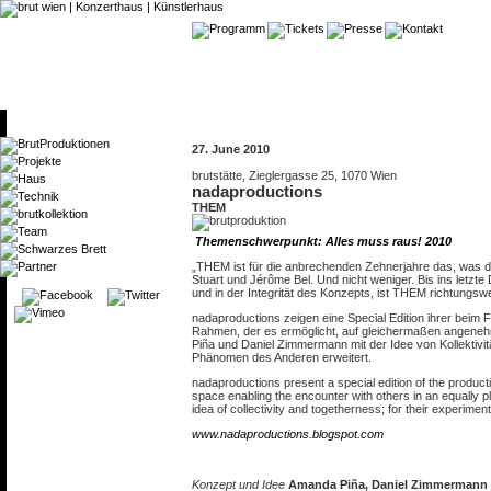
27. June 2010
brutstätte, Zieglergasse 25, 1070 Wien
nadaproductions
THEM
Themenschwerpunkt: Alles muss raus! 2010
„THEM ist für die anbrechenden Zehnerjahre das, was di
Stuart und Jérôme Bel. Und nicht weniger. Bis ins letzt
und in der Integrität des Konzepts, ist THEM richtungsw
nadaproductions zeigen eine Special Edition ihrer beim
Rahmen, der es ermöglicht, auf gleichermaßen angeneh
Piña und Daniel Zimmermann mit der Idee von Kollektiv
Phänomen des Anderen erweitert.
nadaproductions present a special edition of the produc
space enabling the encounter with others in an equally pl
idea of collectivity and togetherness; for their experimen
www.nadaproductions.blogspot.com
Konzept und Idee
Amanda Piña, Daniel Zimmermann