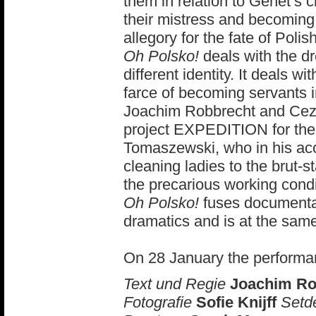
them in relation to Genet’s c
their mistress and becoming
allegory for the fate of Pol
Oh Polsko!
deals with the dr
different identity. It deals 
farce of becoming servants i
Joachim Robbrecht and Ceza
project EXPEDITION for the 
Tomaszewski, who in his ac
cleaning ladies to the brut-
the precarious working condi
Oh Polsko!
fuses documentary
dramatics and is at the same
On 28 January the performan
Text und Regie
Joachim Ro
Fotografie
Sofie Knijff
Setd