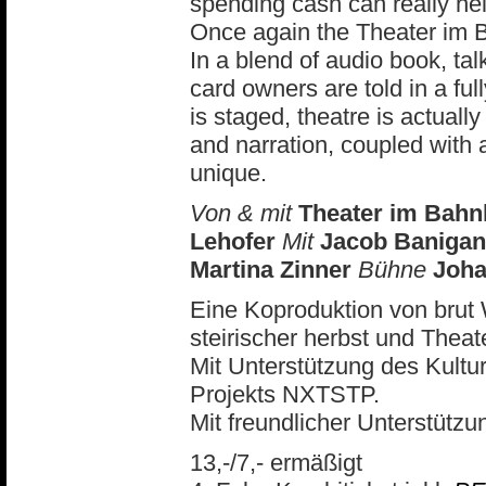
spending cash can really hel
Once again the Theater im Ba
In a blend of audio book, tal
card owners are told in a fu
is staged, theatre is actuall
and narration, coupled with
unique.
Von & mit
Theater im Bahn
Lehofer
Mit
Jacob Banigan,
Martina Zinner
Bühne
Joha
Eine Koproduktion von brut 
steirischer herbst und Theat
Mit Unterstützung des Kul
Projekts NXTSTP.
Mit freundlicher Unterstützu
13,-/7,- ermäßigt