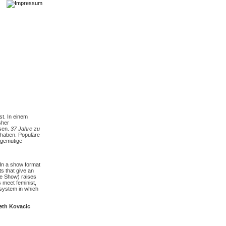
t. In einem
sher
ssen.
37 Jahre zu
 haben. Populäre
agemutige
 In a show format
s that give an
he Show) raises
 meet feminist,
 system in which
eth Kovacic