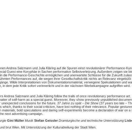
nen Andrea Salzmann und Julia Kläring auf die Spuren einst revolutionärer Performance-Kuns
ecial Guest eine Koryphäe in Sachen performative Selbstverletzung. Außerdem zeigen sie bi
e in die Performance-Geschichte ermöglichen und unerwartete Schlüsse für die Zukunft zula
rühmten Performances auf, die wegen ihrer Gesellschaftskritik nichts an Relevanz eingebüßt
Zugänge. Wilde Interpretationen von Dokumentationsmaterial, verwegene Spekulationen und w
n dem jede Kritik sofort verinnerlicht und in der nächsten Werbekampagne aufgriffen wird.
rs Andrea Salzmann and Julia Kläring follow the trails of once revolutionary performance art.
 matter of self-harm as a special guest. Moreover, they show previously unpublished document
er unexpected conclusions for the future.
37 Jahre zu spät – Die Show
(37 years too late – T
hich, thanks to their social criticism, have lost nothing of their relevance. Popular gestures
on materials, bold speculations and daring self-experiments become a declaration of war on a
the next advertising campaign.
rgie
Gini Müller
Musik
Stefan Geissler
Dramturgische und technische Unterstützung
Lisb
nd brut Wien. Mit Unterstützung der Kulturabteilung der Stadt Wien.