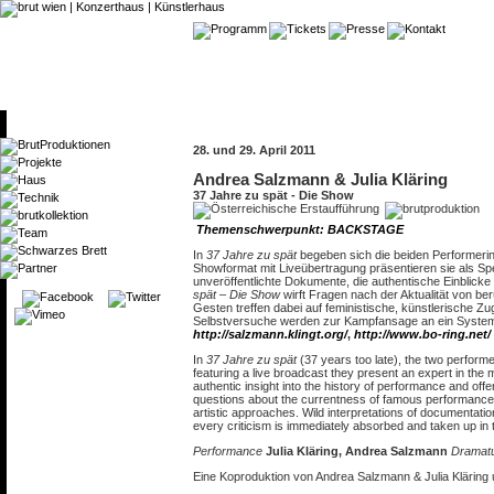
28. und 29. April 2011
Andrea Salzmann & Julia Kläring
37 Jahre zu spät - Die Show
Themenschwerpunkt: BACKSTAGE
In
37 Jahre zu spät
begeben sich die beiden Performerin
Showformat mit Liveübertragung präsentieren sie als Sp
unveröffentlichte Dokumente, die authentische Einblick
spät – Die Show
wirft Fragen nach der Aktualität von be
Gesten treffen dabei auf feministische, künstlerische 
Selbstversuche werden zur Kampfansage an ein System, i
http://salzmann.klingt.org/
,
http://www.bo-ring.net/
In
37 Jahre zu spät
(37 years too late), the two performe
featuring a live broadcast they present an expert in the
authentic insight into the history of performance and off
questions about the currentness of famous performances w
artistic approaches. Wild interpretations of documentati
every criticism is immediately absorbed and taken up in 
Performance
Julia Kläring, Andrea Salzmann
Dramatu
Eine Koproduktion von Andrea Salzmann & Julia Kläring u