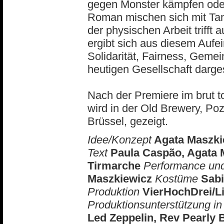
gegen Monster kämpfen ode
Roman mischen sich mit Tan
der physischen Arbeit trifft 
ergibt sich aus diesem Aufe
Solidarität, Fairness, Geme
heutigen Gesellschaft darges
Nach der Premiere im brut t
wird in der Old Brewery, Po
Brüssel, gezeigt.
Idee/Konzept
Agata Maszki
Text
Paula Caspão, Agata 
Tirmarche
Performance un
Maszkiewicz
Kostüme
Sab
Produktion
VierHochDrei/L
Produktionsunterstützung i
Led Zeppelin, Rev Pearly