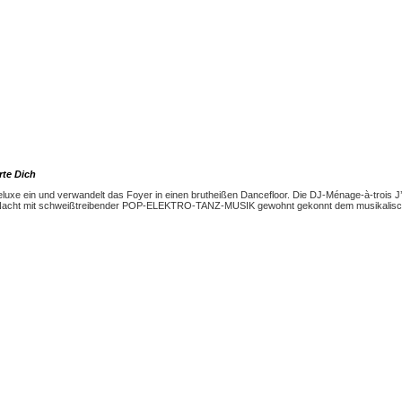
rte Dich
eluxe ein und verwandelt das Foyer in einen brutheißen Dancefloor. Die DJ-Ménage-à-trois J’
en Nacht mit schweißtreibender POP-ELEKTRO-TANZ-MUSIK gewohnt gekonnt dem musikalisch