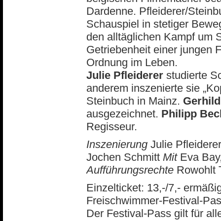
Dardenne. Pfleiderer/Steinb
Schauspiel in stetiger Bewe
den alltäglichen Kampf um S
Getriebenheit einer jungen 
Ordnung im Leben.
Julie Pfleiderer
studierte Sc
anderem inszenierte sie „Kop
Steinbuch in Mainz.
Gerhild
ausgezeichnet.
Philipp Bec
Regisseur.
Inszenierung
Julie Pfleidere
Jochen Schmitt
Mit
Eva Bay,
Aufführungsrechte
Rowohlt T
Einzelticket: 13,-/7,- ermäßig
Freischwimmer-Festival-Pass
Der Festival-Pass gilt für 