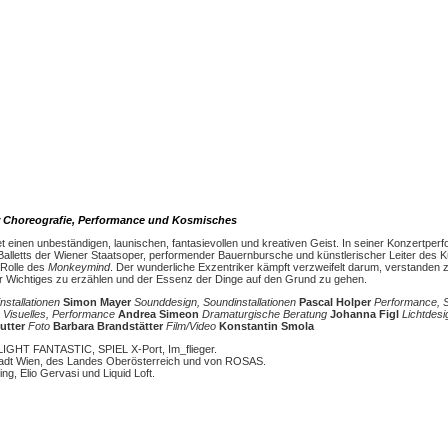
r Choreografie, Performance und Kosmisches
et einen unbeständigen, launischen, fantasievollen und kreativen Geist. In seiner Konzertper
alletts der Wiener Staatsoper, performender Bauernbursche und künstlerischer Leiter des K
 Rolle des
Monkeymind
. Der wunderliche Exzentriker kämpft verzweifelt darum, verstanden 
 Wichtiges zu erzählen und der Essenz der Dinge auf den Grund zu gehen.
nstallationen
Simon Mayer
Sounddesign, Soundinstallationen
Pascal Holper
Performance, 
Visuelles, Performance
Andrea Simeon
Dramaturgische Beratung
Johanna Figl
Lichtdesi
utter
Foto
Barbara Brandstätter
Film/Video
Konstantin Smola
LIGHT FANTASTIC, SPIEL X-Port, Im_flieger.
 Stadt Wien, des Landes Oberösterreich und von ROSAS.
, Elio Gervasi und Liquid Loft.