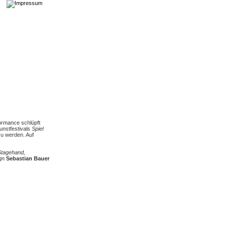
formance schlüpft
unstfestivals
Spiel
zu werden. Auf
Stagehand,
gn
Sebastian Bauer