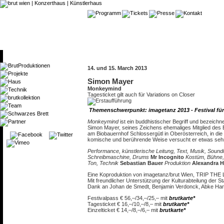
14. und 15. March 2013
Simon Mayer
Monkeymind
Tagesticket gilt auch für Variations on Closer
Themenschwerpunkt: imagetanz 2013 - Festival fü
Monkeymind
ist ein buddhistischer Begriff und bezeichn
Simon Mayer, seines Zeichens ehemaliges Mitglied des B
am Biobauernhof Schlossergütl in Oberösterreich, in die
komische und berührende Weise versucht er etwas sehr
Performance, künstlerische Leitung, Text, Musik, Soundi
Schreibmaschine, Drums
Mr Incognito
Kostüm, Bühne, 
Ton, Technik
Sebastian Bauer
Produktion
Alexandra H
Eine Koproduktion von imagetanz/brut Wien, TRIP THE 
Mit freundlicher Unterstützung der Kulturabteilung der
Dank an Johan de Smedt, Benjamin Verdonck, Abke Haring
Festivalpass € 56,–/34,–/25,– mit
brutkarte*
Tagesticket € 16,–/10,–/8,– mit
brutkarte*
Einzelticket € 14,–/8,–/6,– mit
brutkarte*