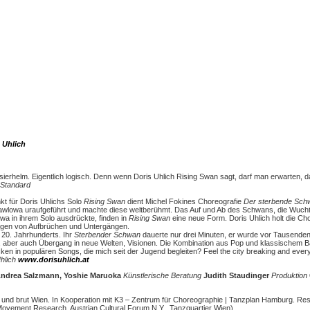
s Uhlich
visierhelm. Eigentlich logisch. Denn wenn Doris Uhlich Rising Swan sagt, darf man erwarten, 
 Standard
kt für Doris Uhlichs Solo
Rising Swan
dient Michel Fokines Choreografie
Der sterbende Sch
Pawlowa uraufgeführt und machte diese weltberühmt. Das Auf und Ab des Schwans, die Wucht
a in ihrem Solo ausdrückte, finden in
Rising Swan
eine neue Form. Doris Uhlich holt die Cho
ungen von Aufbrüchen und Untergängen.
 20. Jahrhunderts. Ihr
Sterbender Schwan
dauerte nur drei Minuten, er wurde vor Tausende
, aber auch Übergang in neue Welten, Visionen. Die Kombination aus Pop und klassischem Bal
n in populären Songs, die mich seit der Jugend begleiten? Feel the city breaking and eve
Uhlich
www.dorisuhlich.at
ndrea Salzmann, Yoshie Maruoka
Künstlerische Beratung
Judith Staudinger
Produktion
in und brut Wien. In Kooperation mit K3 – Zentrum für Choreographie | Tanzplan Hamburg. R
Movement Research, Austrian Cultural Forum N.Y., Tanzquartier Wien).