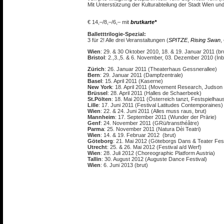
Mit Unterstützung der Kulturabteilung der Stadt Wien un
€ 14,–/8,–/6,– mit
brutkarte*
Balletttrilogie-Spezial:
3 für 2! Alle drei Veranstaltungen (
SPITZE
,
Rising Swan
,
Wien
: 29. & 30 Oktober 2010, 18. & 19. Januar 2011 (br
Bristol
: 2.,3.,5. & 6. November, 03. Dezember 2010
Zürich
: 26. Januar 2011 (Theaterhaus Gessnerallee)
Bern
: 29. Januar 2011 (Dampfzentrale)
Basel
: 15. April 2011 (Kaserne)
New York
: 18. April 2011 (Movement Research, Judson
Brüssel
: 28. April 2011 (Halles de Schaerbeek)
St.Pölten
: 18. Mai 2011 (Österreich tanzt, Festspielhaus
Lille
: 17. Juni 2011 (Festival Latitudes Contemporaines)
Wien
: 22. & 24. Juni 2011 (Alles muss raus, brut)
Mannheim
: 17. September 2011 (Wunder der Prärie)
Genf
: 24. November 2011 (GRü/transthéâtre)
Parma
: 25. November 2011 (Natura Dèi Teatri)
Wien
: 14. & 19. Februar 2012 (brut)
Göteborg
: 21. Mai 2012 (Göteborgs Dans & Teater Fest
Utrecht
: 25. & 26. Mai 2012 (Festival a/d Werf)
Wien
: 28. Juli 2012 (Choreographic Platform Austria)
Tallin
: 30. August 2012 (Auguste Dance Festival)
Wien
: 6. Juni 2013 (brut)