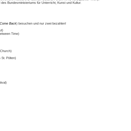
d des Bundesministeriums für Unterricht, Kunst und Kultur.
Come Back
) besuchen und nur zwei bezahlen!
ut)
 (Inbetween Time)
 Church)
 St. Pölten)
ival)