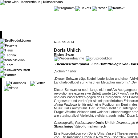
6. June 2013
Doris Uhlich
Rising Swan
Themenschwerpunkt: Eine Balletttrilogie von Dori
„Schön.“
Falter
„Dieser Schwan trägt Stiefel, Lederjacke und einen Voll
Langhalsgeflügel zur kritischen Metapher umformt.“
Der
Dieser Schwan ist noch lange nicht tot! Als Ausgangspun
revolutionäre expressive Ballett wurde 1907 von Anna 
und das Widersetzen gegen das Untergehen, das Pawlow
Gegenwart und verknüpft sie mit persönlichen Erinner
„Anna Pawlowa ist für mich eine Popfigur am Beginn des
Music Halls aufgeführt. Der Schwan steht für Untergang
Frage: Welche Visionen und welcher Lebenshunger stecke
are staying alive! Vielleicht, vielleicht auch nicht.“
Doris 
Choreografie, Performance
Doris Uhlich
Dramaturgie
A
Sbaschnigg
Video
luma.launisch
Eine Koproduktion von Doris Uhlich/insert Theatervere
von „Re-Imagining Utopia in New York City“/New York (