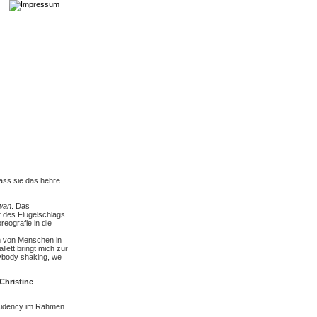
dass sie das hehre
wan
. Das
 des Flügelschlags
reografie in die
n von Menschen in
lett bringt mich zur
rybody shaking, we
Christine
esidency im Rahmen