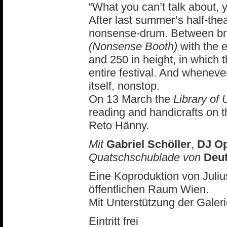
“What you can’t talk about, 
After last summer’s half-the
nonsense-drum. Between bru
(Nonsense Booth)
with the 
and 250 in height, in which t
entire festival. And whenever
itself, nonstop.
On 13 March the
Library of
reading and handicrafts on t
Reto Hänny.
Mit
Gabriel Schöller
,
DJ Op
Quatschschublade von
Deu
Eine Koproduktion von Juli
öffentlichen Raum Wien.
Mit Unterstützung der Galer
Eintritt frei