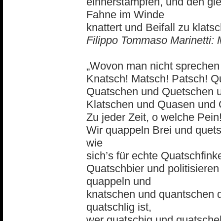
einherstampfen, und den gle
Fahne im Winde
knattert und Beifall zu klat
Filippo Tommaso Marinetti: 
„Wovon man nicht sprechen
Knatsch! Matsch! Patsch! Qu
Quatschen und Quetschen u
Klatschen und Quasen und 
Zu jeder Zeit, o welche Pein
Wir quappeln Brei und quet
wie
sich’s für echte Quatschfin
Quatschbier und politisieren
quappeln und
knatschen und quantschen d
quatschlig ist,
wer quatschig und quatschel