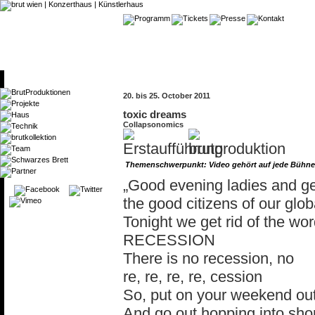
20. bis 25. October 2011
toxic dreams
Collapsonomics
Themenschwerpunkt: Video gehört auf jede Bühn
„Good evening ladies and g
the good citizens of our glo
Tonight we get rid of the wo
RECESSION
There is no recession, no
re, re, re, re, cession
So, put on your weekend out
And go out hopping into sh