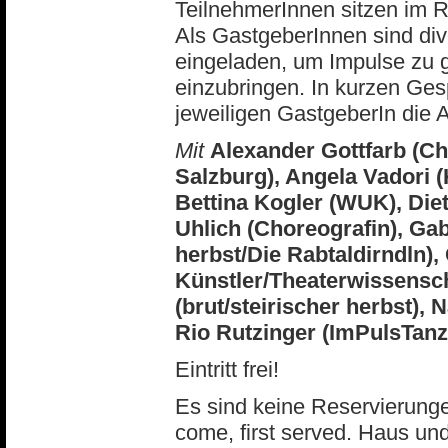
TeilnehmerInnen sitzen im R
Als GastgeberInnen sind div
eingeladen, um Impulse zu 
einzubringen. In kurzen Ge
jeweiligen GastgeberIn die A
Mit
Alexander Gottfarb (C
Salzburg), Angela Vadori (
Bettina Kogler (WUK), Die
Uhlich (Choreografin), Gab
herbst/Die Rabtaldirndln),
Künstler/Theaterwissenscha
(brut/steirischer herbst),
Rio Rutzinger (ImPulsTanz
Eintritt frei!
Es sind keine Reservierunge
come, first served. Haus un