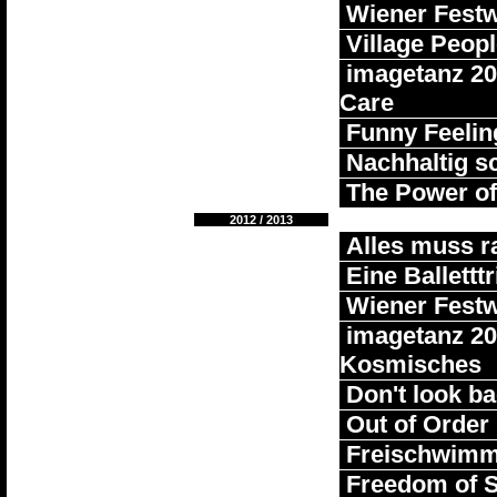
Wiener Fest
Village Peop
imagetanz 201
Care
Funny Feelin
Nachhaltig sc
The Power of
2012 / 2013
Alles muss r
Eine Balletttr
Wiener Fest
imagetanz 201
Kosmisches
Don't look b
Out of Order
Freischwimme
Freedom of 