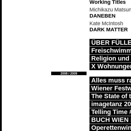
Working Titles
Michikazu Matsun
DANEBEN
Kate McIntosh
DARK MATTER
ÜBER FÜLL
Freischwimmer
Religion und
X Wohnunge
2008 / 2009
Alles muss r
Wiener Fest
The State of 
imagetanz 2
Telling Time 
BUCH WIEN i
Operettenwin