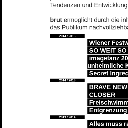
Tendenzen und Entwicklunge
brut
ermöglicht durch die in
das Publikum nachvollziehb
2014 / 2015
Wiener Fest
SO WEIT SO
imagetanz 201
unheimliche 
Secret Ingred
2014 / 2015
BRAVE NEW
CLOSER
Freischwimme
Entgrenzung
2013 / 2014
Alles muss r