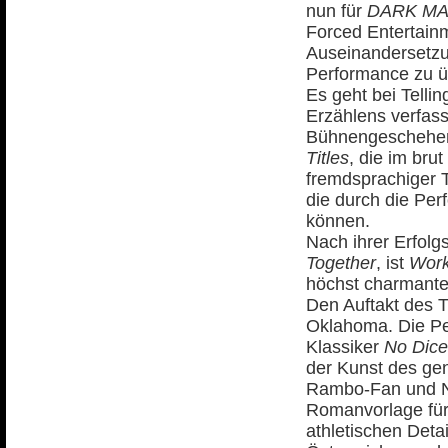
nun für
DARK M
Forced Entertainm
Auseinandersetzu
Performance zu ü
Es geht bei Telli
Erzählens verfass
Bühnengeschehen 
Titles
, die im bru
fremdsprachiger T
die durch die Pe
können.
Nach ihrer Erfolg
Together
, ist
Work
höchst charmanter
Den Auftakt des 
Oklahoma. Die P
Klassiker
No Dice
der Kunst des ge
Rambo-Fan und Na
Romanvorlage für 
athletischen Detai