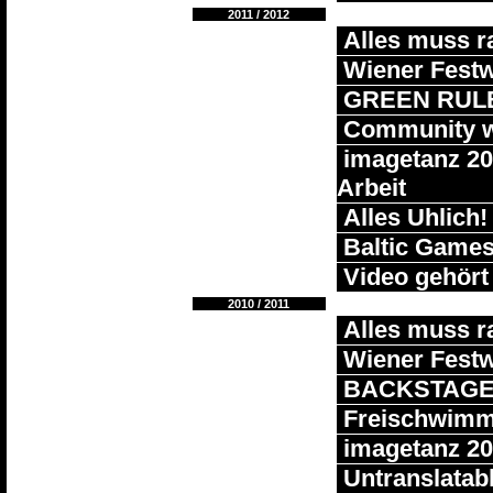
2011 / 2012
Alles muss r
Wiener Fest
GREEN RUL
Community w
imagetanz 201
Arbeit
Alles Uhlich!
Baltic Game
Video gehört 
2010 / 2011
Alles muss r
Wiener Fest
BACKSTAG
Freischwimm
imagetanz 20
Untranslatab