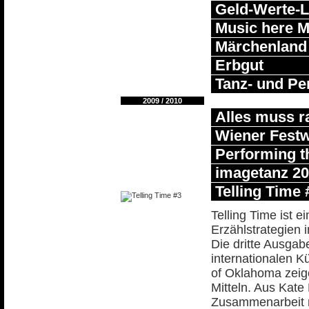
Geld-Werte-L
Music here M
Märchenland
Erbgut
Tanz- und Pe
2009 / 2010
Alles muss r
Wiener Fest
Performing t
imagetanz 2
Telling Time 
Telling Time ist 
Erzählstrategien
Die dritte Ausgab
internationalen K
of Oklahoma zeig
Mitteln. Aus Kat
Zusammenarbeit 