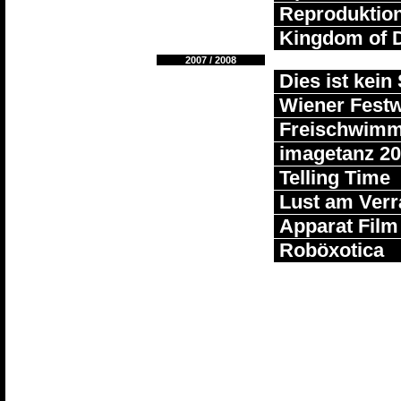
Reproduktio
Kingdom of 
2007 / 2008
Dies ist kein 
Wiener Fest
Freischwimm
imagetanz 2
Telling Time
Lust am Verr
Apparat Film
Roböxotica