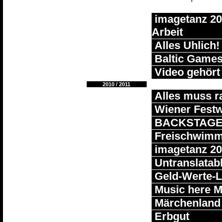
imagetanz 201
Arbeit
Alles Uhlich!
Baltic Game
Video gehört 
2010 / 2011
Alles muss r
Wiener Fest
BACKSTAG
Freischwimm
imagetanz 20
Untranslatab
Geld-Werte-L
Music here M
Märchenland
Erbgut