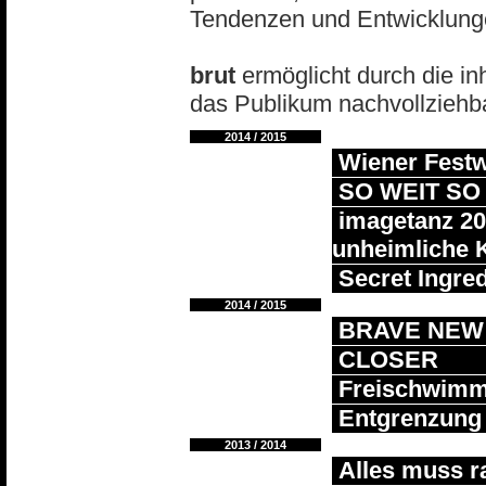
Tendenzen und Entwicklunge
brut
ermöglicht durch die in
das Publikum nachvollziehb
2014 / 2015
Wiener Fest
SO WEIT SO
imagetanz 201
unheimliche 
Secret Ingred
2014 / 2015
BRAVE NEW
CLOSER
Freischwimme
Entgrenzung
2013 / 2014
Alles muss r