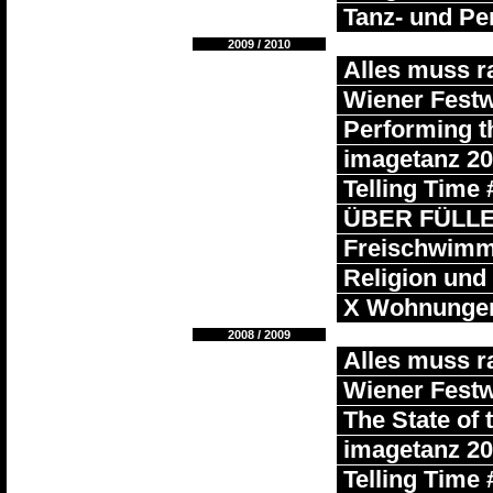
Tanz- und Pe
2009 / 2010
Alles muss r
Wiener Fest
Performing t
imagetanz 2
Telling Time 
ÜBER FÜLL
Freischwimmer
Religion und
X Wohnunge
2008 / 2009
Alles muss r
Wiener Fest
The State of 
imagetanz 2
Telling Time 