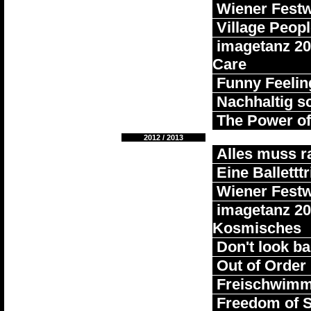
Wiener Fest
Village Peop
imagetanz 201
Care
Funny Feelin
Nachhaltig sc
The Power of
2012 / 2013
Alles muss r
Eine Balletttr
Wiener Fest
imagetanz 201
Kosmisches
Don't look b
Out of Order
Freischwimme
Freedom of 