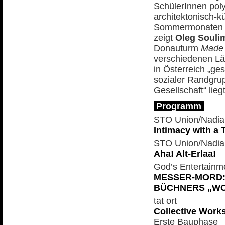
SchülerInnen pol
architektonisch-kü
Sommermonaten gan
zeigt
Oleg Souli
Donauturm
Made 
verschiedenen Län
in Österreich „ge
sozialer Randgrup
Gesellschaft“ lie
Programm
STO Union/Nadia
Intimacy with a 
STO Union/Nadia
Aha! Alt-Erlaa!
God’s Entertainm
MESSER-MORD:
BÜCHNERS „WO
tat ort
Collective Work
Erste Bauphase