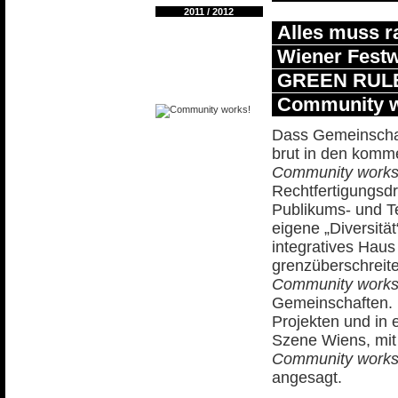
2011 / 2012
Alles muss r
Wiener Fest
GREEN RUL
Community w
Dass Gemeinschaft
brut in den kom
Community works
Rechtfertigungsdr
Publikums- und Te
eigene „Diversität
integratives Haus
grenzüberschreit
Community works
Gemeinschaften. M
Projekten und in
Szene Wiens, mit 
Community works
angesagt.