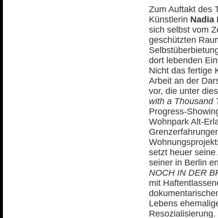
Zum Auftakt des 
Künstlerin
Nadia
sich selbst vom Z
geschützten Raum
Selbstüberbietung
dort lebenden Ei
Nicht das fertige
Arbeit an der Dars
vor, die unter di
with a Thousand 
Progress-Showing
Wohnpark Alt-Erl
Grenzerfahrungen 
Wohnungsprojekts
setzt heuer seine
seiner in Berlin 
NOCH IN DER B
mit Haftentlassen
dokumentarischem
Lebens ehemaliger
Resozialisierung.