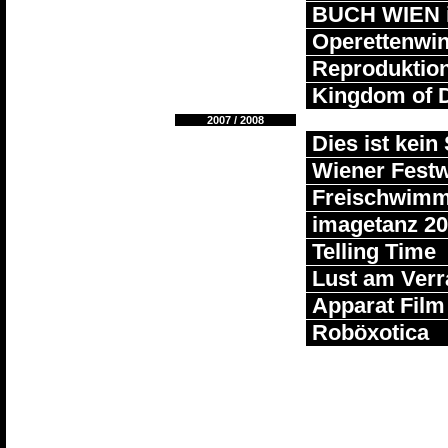
BUCH WIEN i
Operettenwin
Reproduktio
Kingdom of 
2007 / 2008
Dies ist kein 
Wiener Fest
Freischwimm
imagetanz 2
Telling Time
Lust am Verr
Apparat Film
Roböxotica